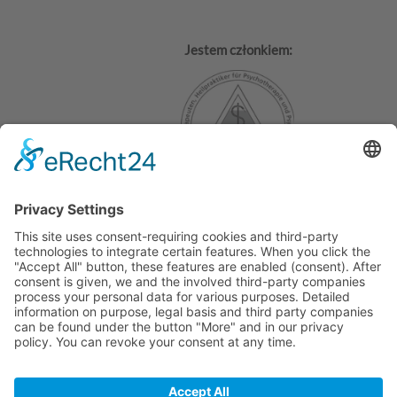
Jestem członkiem:
Paweł Kurczak
psycholog
psychoterapeuta*
Heilpraktiker für Psychotherapie
Adres Praxis:
Käthe-Niederkirchner-Straße 3
10407 BERLIN (Prenzlauerberg)
tel. 0162 657 2425
Impressum