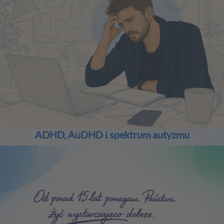
O tym jak wygląda metoda
mojej pracy, przeczytasz
tutaj:
Więcej
ADHD, AuDHD i spektrum autyzmu