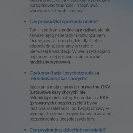
porządkować trudności i stopniowo
wprowadzać trwałe zmiany.
Czy prowadzisz spotkania online?
Tak — spotkania
online są możliwe
, ale nie
zawsze będą najlepszym rozwiązaniem.
Ocenę, czy ta forma będzie dla Ciebie
odpowiednia, ustalamy w trakcie
pierwszej konsultacji. W wielu sytuacjach
najkorzystniej sprawdza się praca
w
modelu hybrydowym
.
Czy konsultacje i psychoterapia są
refundowane z kas chorych?
Spotkania mają charakter
prywatny
.
GKV
(ustawowe kasy chorych) nie
refundują
moich usług. Refundacja z
PKV
(prywatnych ubezpieczycieli)
bywa
możliwa w zależności od Twojej umowy —
wymaga to jednak indywidualnych ustaleń
bezpośrednio z ubezpieczycielem.
Czy przyjmujesz dzieci lub nastolatki?