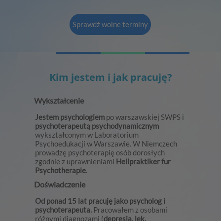
Sprawdź wolne terminy
Kim jestem i jak pracuję?
Wykształcenie
Jestem psychologiem
po warszawskiej SWPS i
psychoterapeutą psychodynamicznym
wykształconym w Laboratorium
Psychoedukacji w Warszawie. W Niemczech
prowadzę psychoterapię osób dorosłych
zgodnie z uprawnieniami
Heilpraktiker fur
Psychotherapie
.
Doświadczenie
Od ponad 15 lat pracuję jako psycholog i
psychoterapeuta.
Pracowałem z osobami
różnymi diagnozami (
depresja, lęk,