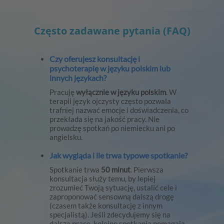
Często zadawane pytania (FAQ)
Czy oferujesz konsultację i
psychoterapię w języku polskim lub
innych językach?
Pracuję
wyłącznie w języku polskim
. W
terapii język ojczysty często pozwala
trafniej nazwać emocje i doświadczenia, co
przekłada się na jakość pracy. Nie
prowadzę spotkań po niemiecku ani po
angielsku.
Jak wygląda i ile trwa typowe spotkanie?
Spotkanie trwa
50 minut
. Pierwsza
konsultacja służy temu, by lepiej
zrozumieć Twoją sytuację, ustalić cele i
zaproponować sensowną dalszą drogę
(czasem także konsultację z innym
specjalistą). Jeśli zdecydujemy się na
dalszą pracę, kolejne spotkania pomagają