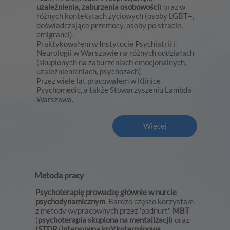
uzależnienia, zaburzenia osobowości
) oraz w
różnych kontekstach życiowych (osoby LGBT+,
doświadczające przemocy, osoby po stracie,
emigranci).
Praktykowałem w Instytucie Psychiatrii i
Neurologii w Warszawie na różnych oddziałach
(skupionych na zaburzeniach emocjonalnych,
uzależnienieniach, psychozach).
Przez wiele lat pracowałem w Klinice
Psychomedic, a także Stowarzyszeniu Lambda
Warszawa.
Więcej
Metoda pracy
Psychoterapię prowadzę głównie w nurcie
psychodynamicznym
. Bardzo często korzystam
z metody wypracownych przez 'podnurt"
MBT
(
psychoterapia skupiona na mentalizacji
) oraz
ISTDP
(
intensywna krótkoterminowa