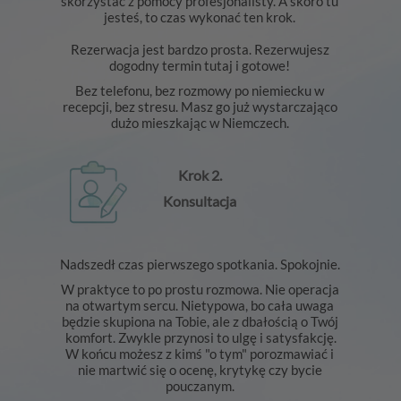
skorzystać z pomocy profesjonalisty. A skoro tu
jesteś, to czas wykonać ten krok.
Rezerwacja jest bardzo prosta. Rezerwujesz
dogodny termin tutaj i gotowe!
Bez telefonu, bez rozmowy po niemiecku w
recepcji, bez stresu. Masz go już wystarczająco
dużo mieszkając w Niemczech.
Krok 2.
Konsultacja
Nadszedł czas pierwszego spotkania. Spokojnie.
W praktyce to po prostu rozmowa. Nie operacja
na otwartym sercu. Nietypowa, bo cała uwaga
będzie skupiona na Tobie, ale z dbałością o Twój
komfort. Zwykle przynosi to ulgę i satysfakcję.
W końcu możesz z kimś "o tym" porozmawiać i
nie martwić się o ocenę, krytykę czy bycie
pouczanym.