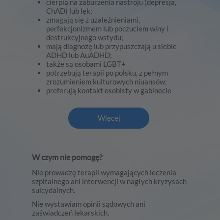
cierpią na zaburzenia nastroju (depresja,
ChAD) lub lęk;
zmagają się z uzależnieniami,
perfekcjonizmem lub poczuciem winy i
destrukcyjnego wstydu;
mają diagnozę lub przypuszczają u siebie
ADHD lub AuADHD;
także są osobami LGBT+
potrzebują terapii po polsku, z pełnym
zrozumieniem kulturowych niuansów;
preferują kontakt osobisty w gabinecie
Więcej
W czym nie pomogę?
Nie prowadzę terapii wymagających leczenia
szpitalnego ani interwencji w nagłych kryzysach
suicydalnych.
Nie wystawiam opinii sądowych ani
zaświadczeń lekarskich.